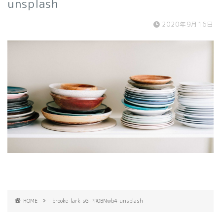
unsplash
2020年9月16日
HOME
brooke-lark-sG-PR0BNwb4-unsplash