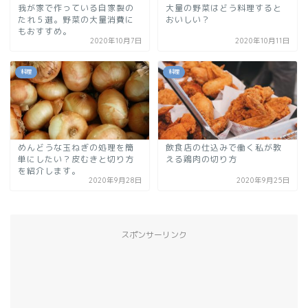
我が家で作っている自家製の
大量の野菜はどう料理すると
たれ５選。野菜の大量消費に
おいしい？
もおすすめ。
2020年10月7日
2020年10月11日
料理
料理
めんどうな玉ねぎの処理を簡
飲食店の仕込みで働く私が教
単にしたい？皮むきと切り方
える鶏肉の切り方
を紹介します。
2020年9月28日
2020年9月25日
スポンサーリンク